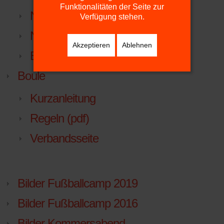
Funktionalitäten der Seite zur
NTV
Verfügung stehen.
NTV.LIGA.NU
Akzeptieren
Ablehnen
Beitrittserklärung
Boule
Kurzanleitung
Regeln (pdf)
Verbandsseite
Bilder Fußballcamp 2019
Bilder Fußballcamp 2016
Bilder Kommersabend