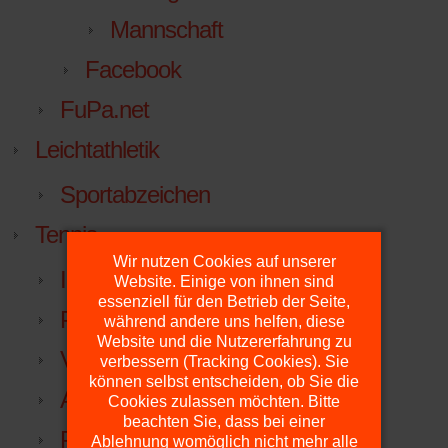
Mannschaft
Facebook
FuPa.net
Leichtathletik
Sportabzeichen
Tennis
Wir nutzen Cookies auf unserer
Inklusiver Familien-Erlebnistag
Website. Einige von ihnen sind
essenziell für den Betrieb der Seite,
Plätze
während andere uns helfen, diese
Website und die Nutzererfahrung zu
Vorstand
verbessern (Tracking Cookies). Sie
können selbst entscheiden, ob Sie die
Anfahrt
Cookies zulassen möchten. Bitte
beachten Sie, dass bei einer
Platzdienst
Ablehnung womöglich nicht mehr alle