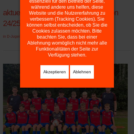
essenziell für den Betrieb der Seite,
während andere uns helfen, diese
aktuelles Mannschaftsfoto D3 Saison
Website und die Nutzererfahrung zu
verbessern (Tracking Cookies). Sie
24/25
können selbst entscheiden, ob Sie die
Cookies zulassen möchten. Bitte
in
D-Jugend
10. 12. 2024
Zugriffe: 1325
beachten Sie, dass bei einer
Ablehnung womöglich nicht mehr alle
Funktionalitäten der Seite zur
Verfügung stehen.
Akzeptieren
Ablehnen