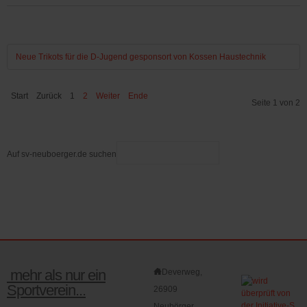
Neue Trikots für die D-Jugend gesponsort von Kossen Haustechnik
Start
Zurück
1
2
Weiter
Ende
Seite 1 von 2
Auf sv-neuboerger.de suchen
mehr als nur ein
Deverweg,
Sportverein...
26909
Neubörger