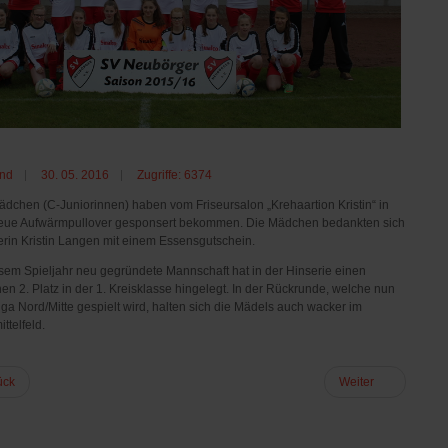
nd
30. 05. 2016
Zugriffe: 6374
dchen (C-Juniorinnen) haben vom Friseursalon „Krehaartion Kristin“ in
eue Aufwärmpullover gesponsert bekommen. Die Mädchen bedankten sich
erin Kristin Langen mit einem Essensgutschein.
esem Spieljahr neu gegründete Mannschaft hat in der Hinserie einen
hen 2. Platz in der 1. Kreisklasse hingelegt. In der Rückrunde, welche nun
liga Nord/Mitte gespielt wird, halten sich die Mädels auch wacker im
ttelfeld.
ück
Weiter