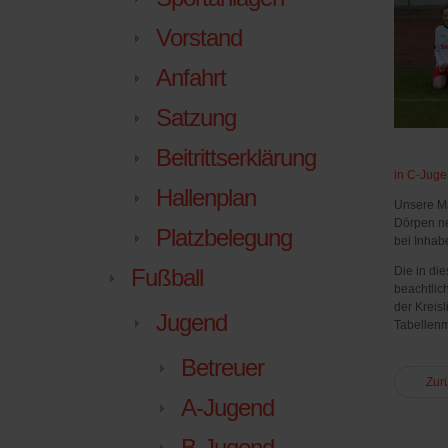
Vorstand
Anfahrt
Satzung
Beitrittserklärung
in
C-Juge
Hallenplan
Unsere Mä
Dörpen n
Platzbelegung
bei Inhab
Fußball
Die in di
beachtlic
der Kreis
Jugend
Tabellenmi
Betreuer
Zur
A-Jugend
B-Jugend