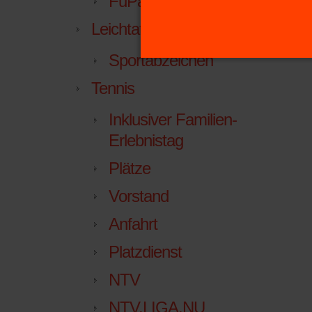
FuPa.net
Leichtathletik
Sportabzeichen
Tennis
Inklusiver Familien-
Erlebnistag
Plätze
Vorstand
Anfahrt
Platzdienst
NTV
NTV.LIGA.NU