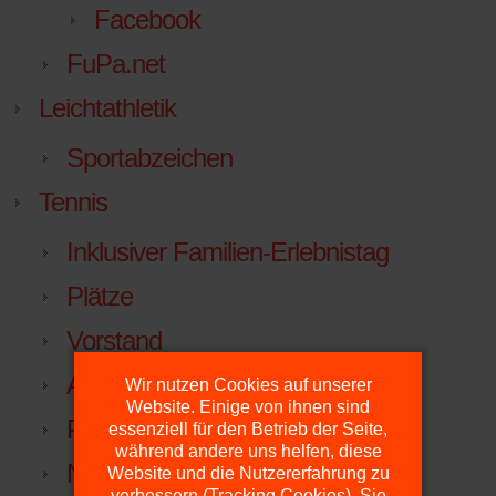
Facebook
FuPa.net
Leichtathletik
Sportabzeichen
Tennis
Inklusiver Familien-Erlebnistag
Plätze
Vorstand
Anfahrt
Wir nutzen Cookies auf unserer
Website. Einige von ihnen sind
Platzdienst
essenziell für den Betrieb der Seite,
während andere uns helfen, diese
NTV
Website und die Nutzererfahrung zu
verbessern (Tracking Cookies). Sie