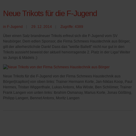
Neue Trikots für die F-Jugend
in
F-Jugend
29. 12. 2014
Zugriffe: 4389
Über einen Satz brandneuer Trikots erfreut sich die F-Jugend vom SV
Neubörger. Dem edlen Sponsor, die Firma Schmees Haustechnik aus Börger,
gilt der allerherzlichste Dank! Dass das "weiße Ballett" nicht nur gut in den
Trikots aussieht beweist der aktuell hervorragende 2. Platz in der Liga! Weiter
so Jungs & Mädels ;)
Neue Trikots für die F-Jugend von der Firma Schmees Haustechnik aus
Börger[/caption] von oben links: Trainer Hermann Korte, Jan-Niklas Koop, Paul
Hermes, Tristan Wiggerthale, Lukas Antons, Mia Wöste, Ben Schlömer, Trainer
Frank Langen von unten links: Ibrahim Osmanay, Marius Korte, Jonas Gößling,
Philipp Langen, Bennet Antons, Moritz Langen