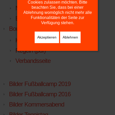
Cookies zulassen möchten. Bitte
NTV.LIGA.NU
beachten Sie, dass bei einer
Ablehnung womöglich nicht mehr alle
Beitrittserklärung
Funktionalitäten der Seite zur
Verfügung stehen.
Boule
Akzeptieren
Ablehnen
Kurzanleitung
Regeln (pdf)
Verbandsseite
Bilder Fußballcamp 2019
Bilder Fußballcamp 2016
Bilder Kommersabend
Bilder Tennistag