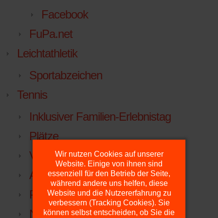
Facebook
FuPa.net
Leichtathletik
Sportabzeichen
Tennis
Inklusiver Familien-Erlebnistag
Plätze
Vorstand
Wir nutzen Cookies auf unserer
Website. Einige von ihnen sind
Anfahrt
essenziell für den Betrieb der Seite,
während andere uns helfen, diese
Platzdienst
Website und die Nutzererfahrung zu
verbessern (Tracking Cookies). Sie
NTV
können selbst entscheiden, ob Sie die