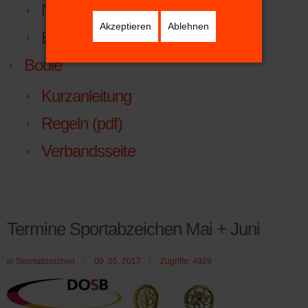
NTV.LIGA.NU
Akzeptieren
Ablehnen
Beitrittserklärung
Boule
Kurzanleitung
Regeln (pdf)
Verbandsseite
Termine Sportabzeichen Mai + Juni
in
Sportabzeichen
09. 05. 2017
Zugriffe: 4929