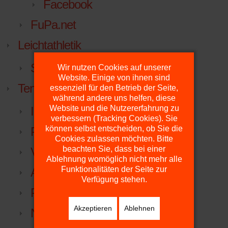
Facebook
FuPa.net
Leichtathletik
Sportabzeichen
Wir nutzen Cookies auf unserer
Website. Einige von ihnen sind
Tennis
essenziell für den Betrieb der Seite,
während andere uns helfen, diese
Website und die Nutzererfahrung zu
Inklusiver Familien-Erlebnistag
verbessern (Tracking Cookies). Sie
können selbst entscheiden, ob Sie die
Plätze
Cookies zulassen möchten. Bitte
beachten Sie, dass bei einer
Vorstand
Ablehnung womöglich nicht mehr alle
Funktionalitäten der Seite zur
Anfahrt
Verfügung stehen.
Platzdienst
Akzeptieren
Ablehnen
NTV