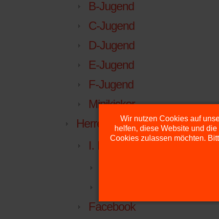
B-Jugend
C-Jugend
D-Jugend
E-Jugend
F-Jugend
Minikicker
Wir nutzen Cookies auf unser
Herren
helfen, diese Website und die
Cookies zulassen möchten. Bitt
I. Herren
Kreisliga
Mannschaft
Facebook