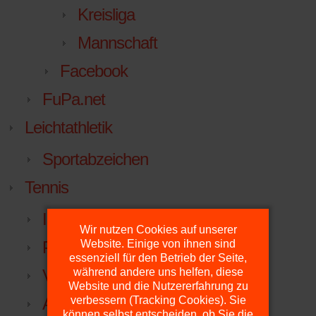
Kreisliga
Mannschaft
Facebook
FuPa.net
Leichtathletik
Sportabzeichen
Tennis
Inklusiver Familien-Erlebnistag
Wir nutzen Cookies auf unserer
Plätze
Website. Einige von ihnen sind
essenziell für den Betrieb der Seite,
Vorstand
während andere uns helfen, diese
Website und die Nutzererfahrung zu
Anfahrt
verbessern (Tracking Cookies). Sie
können selbst entscheiden, ob Sie die