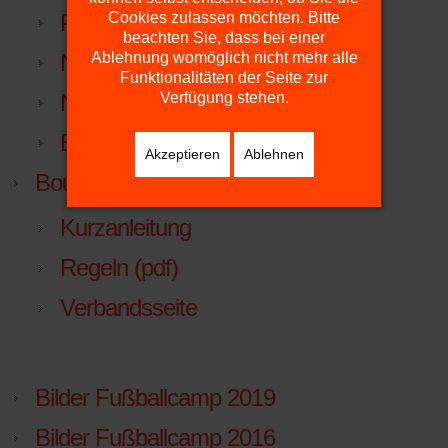
Platzdienst
Cookies zulassen möchten. Bitte
beachten Sie, dass bei einer
NTV
Ablehnung womöglich nicht mehr alle
Funktionalitäten der Seite zur
NTV.LIGA.NU
Verfügung stehen.
Beitrittserklärung
Akzeptieren
Ablehnen
Boule
Kurzanleitung
Regeln (pdf)
Verbandsseite
Bilder Fußballcamp 2019
Bilder Fußballcamp 2016