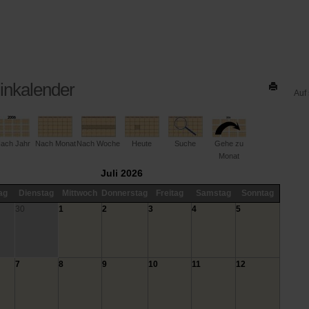
inkalender
Auf
ach Jahr
Nach Monat
Nach Woche
Heute
Suche
Gehe zu
Monat
Juli 2026
ag
Dienstag
Mittwoch
Donnerstag
Freitag
Samstag
Sonntag
30
1
2
3
4
5
7
8
9
10
11
12