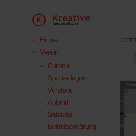
Term
Home
Verein
N
Chronik
Sportanlagen
Mont
Vorstand
29
Anfahrt
27
Satzung
6
Beitrittserklärung
28