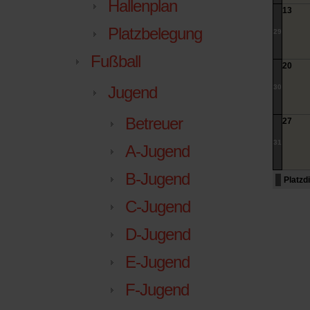
Hallenplan
13
Platzbelegung
29
Fußball
20
Jugend
30
Betreuer
27
31
A-Jugend
B-Jugend
Platzd
C-Jugend
D-Jugend
E-Jugend
F-Jugend