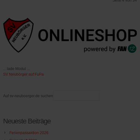
Seite 4 von 34
Start
Zurück
1
2
3
4
5
6
7
8
9
10
Weiter
Ende
... lade Modul ...
SV Neubörger auf FuPa
Auf sv-neuboerger.de suchen
Neueste Beiträge
Ferienpassaktion 2026