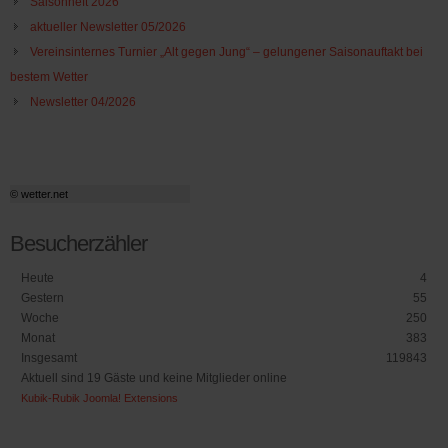
Saisonheft 2026
aktueller Newsletter 05/2026
Vereinsinternes Turnier „Alt gegen Jung“ – gelungener Saisonauftakt bei
bestem Wetter
Newsletter 04/2026
© wetter.net
Besucherzähler
Heute
4
Gestern
55
Woche
250
Monat
383
Insgesamt
119843
Aktuell sind 19 Gäste und keine Mitglieder online
Kubik-Rubik Joomla! Extensions