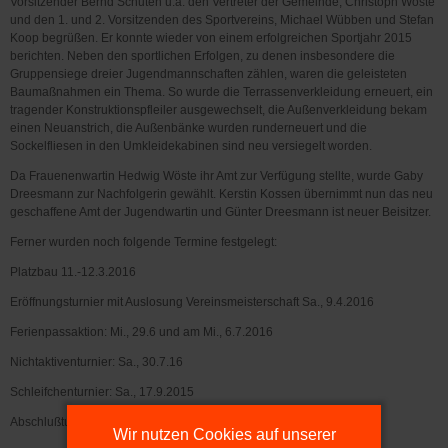
Vorsitzender Bernd Schuten u.a. den Vertreter der Gemeinde, Christoph Wöste
und den 1. und 2. Vorsitzenden des Sportvereins, Michael Wübben und Stefan
Koop begrüßen. Er konnte wieder von einem erfolgreichen Sportjahr 2015
berichten. Neben den sportlichen Erfolgen, zu denen insbesondere die
Gruppensiege dreier Jugendmannschaften zählen, waren die geleisteten
Baumaßnahmen ein Thema. So wurde die Terrassenverkleidung erneuert, ein
tragender Konstruktionspfleiler ausgewechselt, die Außenverkleidung bekam
einen Neuanstrich, die Außenbänke wurden runderneuert und die
Sockelfliesen in den Umkleidekabinen sind neu versiegelt worden.
Da Frauenenwartin Hedwig Wöste ihr Amt zur Verfügung stellte, wurde Gaby
Dreesmann zur Nachfolgerin gewählt. Kerstin Kossen übernimmt nun das neu
geschaffene Amt der Jugendwartin und Günter Dreesmann ist neuer Beisitzer.
Ferner wurden noch folgende Termine festgelegt:
Platzbau 11.-12.3.2016
Eröffnungsturnier mit Auslosung Vereinsmeisterschaft Sa., 9.4.2016
Ferienpassaktion: Mi., 29.6 und am Mi., 6.7.2016
Nichtaktiventurnier: Sa., 30.7.16
Schleifchenturnier: Sa., 17.9.2015
Abschlußturnier: Sa., 15.10.2016.
Wir nutzen Cookies auf unserer