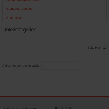
Hauptpreis eingelöst
Untermieter
Unterkategorien
Seite 9 von 12
Start
Zurück
3
4
5
6
7
8
9
10
11
12
Weiter
Ende
Auf sv-neuboerger.de suchen
mehr als nur ein
Deverweg,